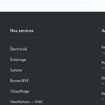
Nos services
A
F
Électricité
6 
Éclairage
P
10
Solaire
D
Borne IRVE
16
Chauffage
F
11
Ventilation – VMC
s