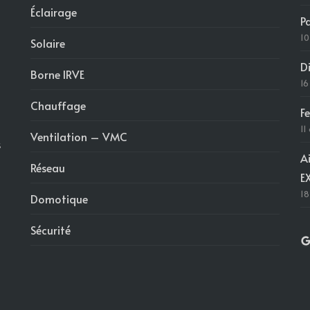
Éclairage
P
10
Solaire
D
Borne IRVE
16
Chauffage
F
11
Ventilation – VMC
s
A
Réseau
E
18
Domotique
Sécurité