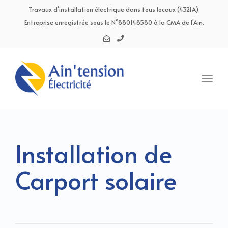
navig
Travaux d'installation électrique dans tous locaux (4321A).
Entreprise enregistrée sous le N°880148580 à la CMA de l'Ain.
Toggl
navig
Installation de
Carport solaire