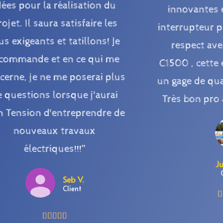
dées pour la réalisation du
innovantes 
rojet. Il saura satisfaire les
interrupteur p
us exigeants et tatillons! Je
respect ave
commande et en ce qui me
C1500 , cette 
cerne, je ne me poserai plus
un gage de qua
e questions lorsque j'aurai
Très bon pro
in Tension d'entreprendre de
nouveaux travaux
électriques!!!”
Ju
Seb V.
Client





