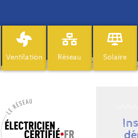
Ventilation
Réseau
Solaire
Ins
dé