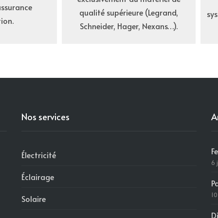
assurance
qualité supérieure (Legrand,
sy
ion.
Schneider, Hager, Nexans…).
Nos services
A
F
Électricité
6 
Éclairage
P
10
Solaire
D