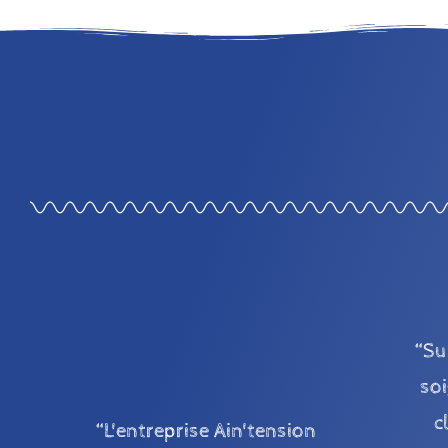
“Su
soi
c
“L'entreprise Ain'tension