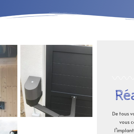
Ré
De tous vo
vous c
l’implant