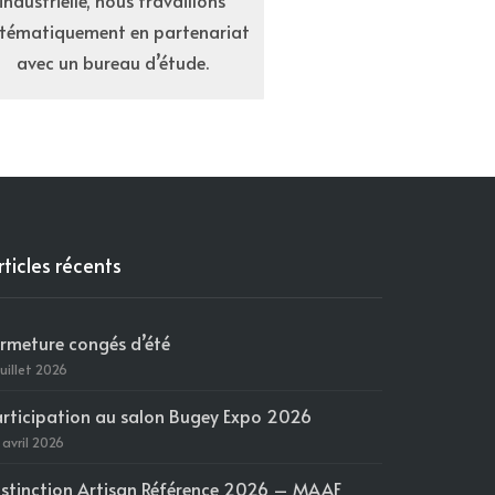
industrielle, nous travaillons
stématiquement en partenariat
avec un bureau d’étude.
rticles récents
ermeture congés d’été
juillet 2026
articipation au salon Bugey Expo 2026
 avril 2026
istinction Artisan Référence 2026 – MAAF