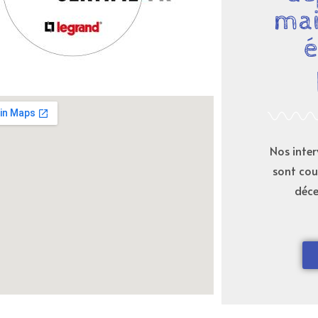
mai
é
Nos inter
sont cou
déce