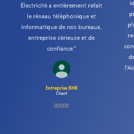
i
Électricité a entièrement refait
p
le réseau téléphonique et
pl
informatique de nos bureaux,
re
entreprise sérieuse et de
con
confiance.”
d
l'A
Entreprise BNR
Client




