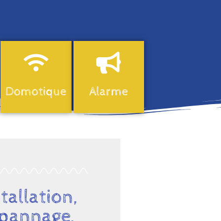
Domotique
Alarme
tallation,
pannage,