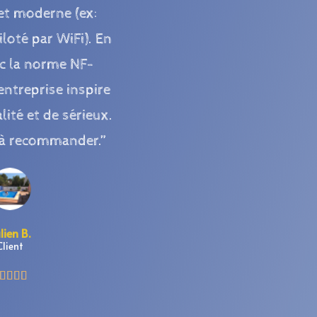
et moderne (ex:
iloté par WiFi). En
c la norme NF-
entreprise inspire
lité et de sérieux.
 à recommander.”
lien B.
Client



