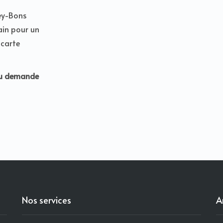
zey-Bons
rain pour un
 carte
 ou demande
Nos services
A