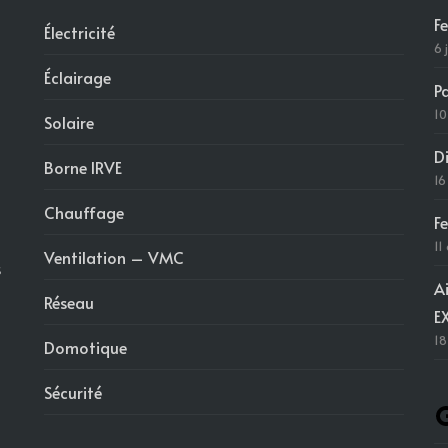
F
Électricité
6 
Éclairage
P
10
Solaire
D
Borne IRVE
16
Chauffage
F
11
Ventilation – VMC
s
A
Réseau
E
18
Domotique
Sécurité