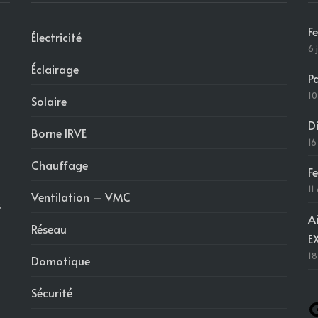
F
Électricité
6 
Éclairage
P
10
Solaire
D
Borne IRVE
16
Chauffage
F
11
Ventilation – VMC
s
A
Réseau
E
18
Domotique
Sécurité