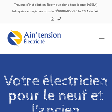
navig
Travaux d'installation électrique dans tous locaux (4321A).
Entreprise enregistrée sous le N°880148580 à la CMA de l'Ain.
Toggl
navig
Votre électricien
pour le neuf et
l'ancien