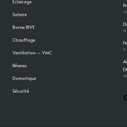
Éclairage
P
10
Solaire
D
Borne IRVE
16
Chauffage
F
11
Ventilation – VMC
s
A
Réseau
E
18
Domotique
Sécurité