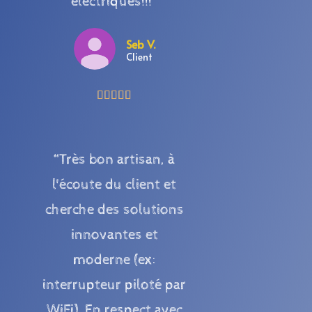
électriques!!!”
Seb V.
Client





“Très bon artisan, à
l'écoute du client et
cherche des solutions
innovantes et
moderne (ex:
interrupteur piloté par
WiFi). En respect avec