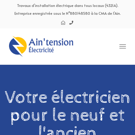
navig
Travaux d'installation électrique dans tous locaux (4321A).
Entreprise enregistrée sous le N°880148580 à la CMA de l'Ain.
Toggl
navig
Votre électricien
pour le neuf et
l'ancien