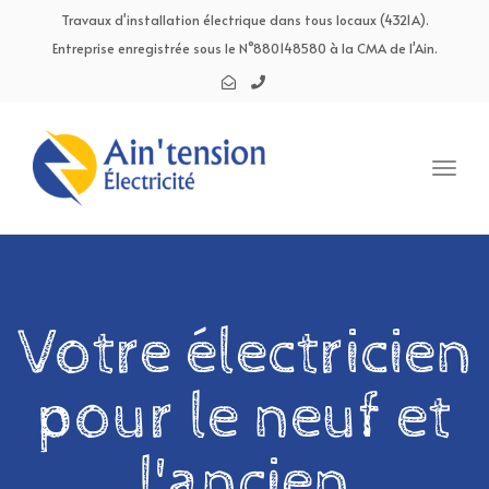
navig
Travaux d'installation électrique dans tous locaux (4321A).
Entreprise enregistrée sous le N°880148580 à la CMA de l'Ain.
Toggl
navig
Votre électricien
pour le neuf et
l'ancien