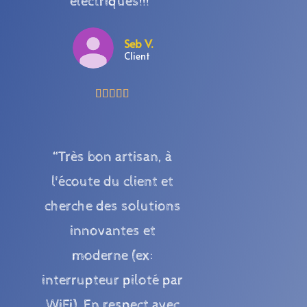
électriques!!!”
Seb V.
Client





“Très bon artisan, à
l'écoute du client et
cherche des solutions
innovantes et
moderne (ex:
interrupteur piloté par
WiFi). En respect avec