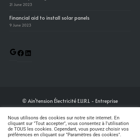
21 June 2023
Financial aid to install solar panels
9 June 2023
© Ain'tension Électricité E.U.R.L
- Entreprise
immatriculée au RCS de Bourg-en-Bresse sous le
N°880 148 580
-
Nous utilisons des cookies sur notre site internet. En
cliquant sur "Tout accepter", vous consentez à l'utilisation
de TOUS les cookies. Cependant, vous pouvez choisir vos
Mentions légales
-
Politique de confidentialité
-
préférences en cliquant sur "Paramètres des cookies".
Conditions générales de vente
- Website by
KWA