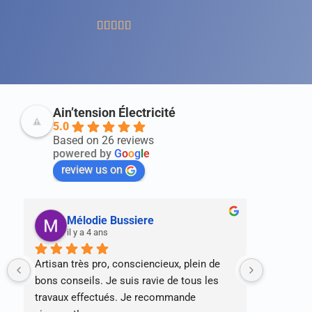





Ain’tension Électricité
5.0
Based on 26 reviews
powered by
G
o
o
g
l
e
review us on
jerome rascle
Mi
il y a 4 ans
il 
De très bons conseils et un travail très 
Merci pour
sérieux et efficace. Yann est un excellent 
efficace 
professionnel.
professio