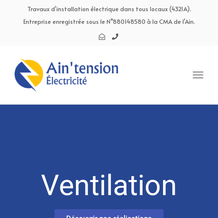
navig
Travaux d'installation électrique dans tous locaux (4321A).
Entreprise enregistrée sous le N°880148580 à la CMA de l'Ain.
Toggl
navig
Ventilation